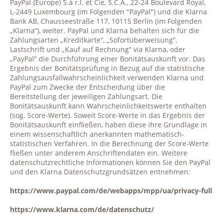
PayPal (Europe) S.à r.l. et Cie, S.C.A., 22-24 Boulevard Royal,
L-2449 Luxembourg (im Folgenden "PayPal") und die Klarna
Bank AB, Chausseestraße 117, 10115 Berlin (im Folgenden
„Klarna“), weiter. PayPal und Klarna behalten sich für die
Zahlungsarten „Kreditkarte“, „Sofortüberweisung“,
Lastschrift und „Kauf auf Rechnung“ via Klarna, oder
„PayPal“ die Durchführung einer Bonitätsauskunft vor. Das
Ergebnis der Bonitätsprüfung in Bezug auf die statistische
Zahlungsausfallwahrscheinlichkeit verwenden Klarna und
PayPal zum Zwecke der Entscheidung über die
Bereitstellung der jeweiligen Zahlungsart. Die
Bonitätsauskunft kann Wahrscheinlichkeitswerte enthalten
(sog. Score-Werte). Soweit Score-Werte in das Ergebnis der
Bonitätsauskunft einfließen, haben diese ihre Grundlage in
einem wissenschaftlich anerkannten mathematisch-
statistischen Verfahren. In die Berechnung der Score-Werte
fließen unter anderem Anschriftendaten ein. Weitere
datenschutzrechtliche Informationen können Sie den PayPal
und den Klarna Datenschutzgrundsätzen entnehmen:
https://www.paypal.com/de/webapps/mpp/ua/privacy-full
https://www.klarna.com/de/datenschutz/