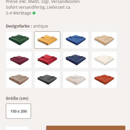
Preise inkl. MwSt. zzgl. Versandkosten
Sofort versandfertig, Lieferzeit ca.
2-4 Werktage
Designfarbe :
antique
alge
antique
azur
beige
brombeer
granat
mitternacht
natur
palisade
schiefer
silber
terra
Größe (cm)
150 x 200
Produkt Anzahl: Gib den gewünschten Wert