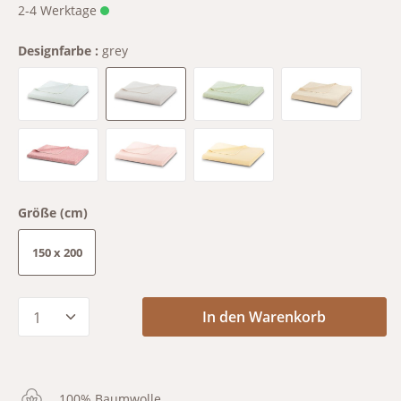
2-4 Werktage
Designfarbe :
grey
aqua
grey
mint
oatmeal
red
rose
yellow
Größe (cm)
150 x 200
Produkt Anzahl: Gib den gewünschten Wert
In den Warenkorb
100% Baumwolle