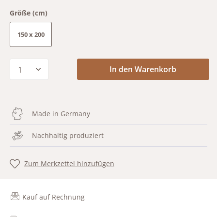
Größe (cm)
150 x 200
Produkt Anzahl: Gib den gewünschten Wert
In den Warenkorb
Made in Germany
Nachhaltig produziert
Zum Merkzettel hinzufügen
Kauf auf Rechnung