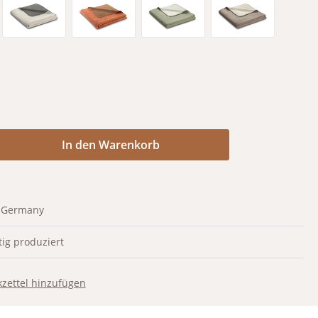
graphit
natur-graphit
rust-brown
salbei-natur
sand-natur
Anzahl: Gib den gewünschten Wert ein od
In den Warenkorb
 Germany
ig produziert
zettel hinzufügen