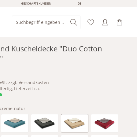
- GESCHÄFTSKUNDEN -
DE
nd Kuscheldecke "Duo Cotton
"
*
wSt. zzgl. Versandkosten
ertig, Lieferzeit ca.
creme-natur
hara
Teal-Stone
anthrazit-silber
creme-natur
dunkelrot-anthr