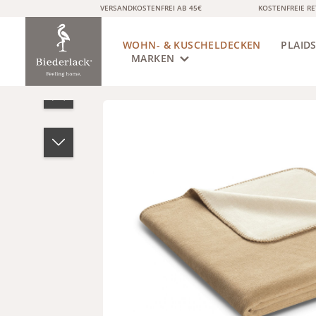
VERSANDKOSTENFREI AB 45€
KOSTENFREIE R
springen
Zur Hauptnavigation springen
WOHN- & KUSCHELDECKEN
PLAID
MARKEN
Bildergalerie überspringen