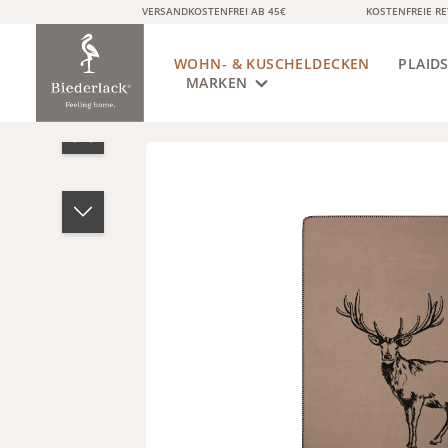
VERSANDKOSTENFREI AB 45€
KOSTENFREIE R
springen
Zur Hauptnavigation springen
WOHN- & KUSCHELDECKEN
PLAID
MARKEN
Bildergalerie überspringen