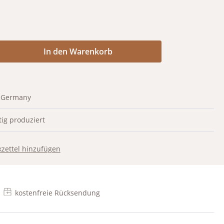
Anzahl: Gib den gewünschten Wert ein od
In den Warenkorb
 Germany
ig produziert
zettel hinzufügen
kostenfreie Rücksendung